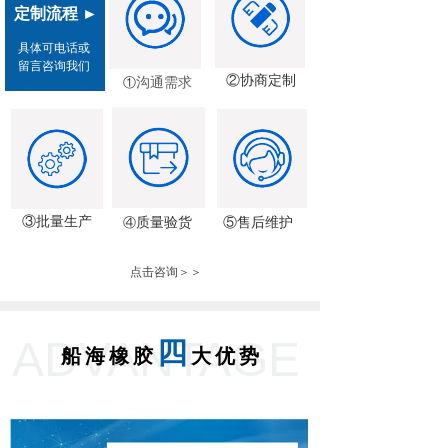
定制流程
►
具体可电话或
① 
留言咨询我们
②协商定制
沟通需求
①
④
③批量生产
质量验货
⑤售后维护
④
点击咨询＞＞
ADVANTAGE
四
船海橡胶
大优势