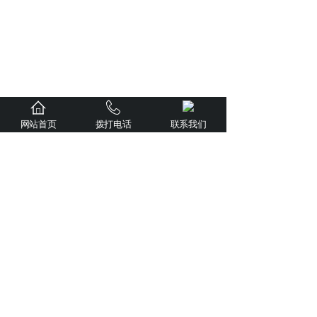
网站首页
拨打电话
联系我们
1
上一页
下一页
共 38 条 共 4 页
电话：0563-6703888
手机：138-0562-0468